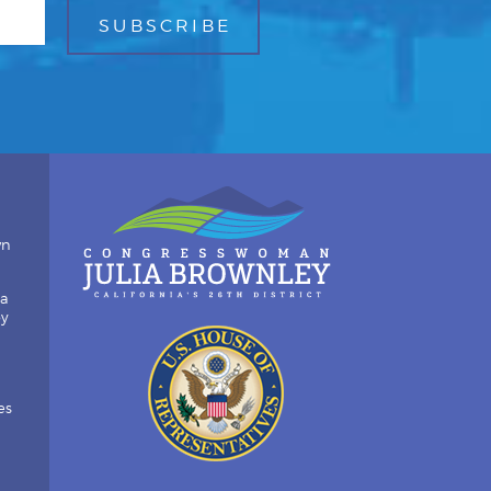
wn
ia
by
es