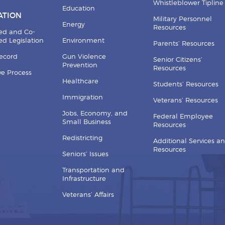
Whistleblower Tipline
Education
ATION
Military Personnel
Energy
Resources
ed and Co-
d Legislation
Environment
Parents’ Resources
Record
Gun Violence
Senior Citizens’
Prevention
Resources
ive Process
Healthcare
Students’ Resources
Immigration
Veterans’ Resources
Jobs, Economy, and
Federal Employee
Small Business
Resources
Redistricting
Additional Services a
Resources
Seniors’ Issues
Transportation and
Infrastructure
Veterans’ Affairs