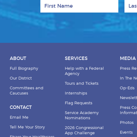
First Name
Last
ABOUT
SERVICES
MEDIA
Full Biography
Help with a Federal
Press Re
Agency
Our District
In The 
Tours and Tickets
Committees and
Op-Eds
Caucuses
Internships
Newslett
Flag Requests
CONTACT
Press Co
Service Academy
Informa
Email Me
Nominations
Photos
Tell Me Your Story
2026 Congressional
Events
App Challenge