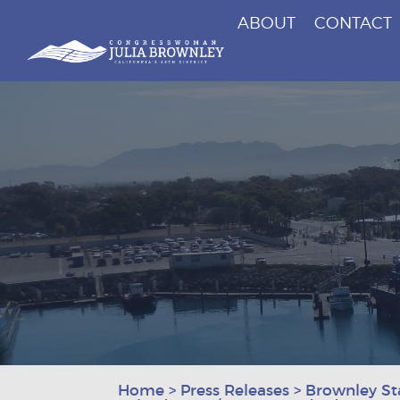
ABOUT
CONTACT
Congresswoman Julia Brownley
Skip To Content
Home
>
Press Releases
>
Brownley St