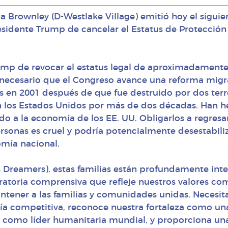
lia Brownley (D-Westlake Village) emitió hoy el sigu
esidente Trump de cancelar el Estatus de Protección 
rump de revocar el estatus legal de aproximadamente
 necesario que el Congreso avance una reforma mig
s en 2001 después de que fue destruido por dos ter
 los Estados Unidos por más de dos décadas. Han hec
o a la economía de los EE. UU. Obligarlos a regresa
rsonas es cruel y podría potencialmente desestabili
mía nacional.
s Dreamers), estas familias están profundamente inte
toria comprensiva que refleje nuestros valores c
ntener a las familias y comunidades unidas. Necesi
competitiva, reconoce nuestra fortaleza como una
 como líder humanitaria mundial, y proporciona una 