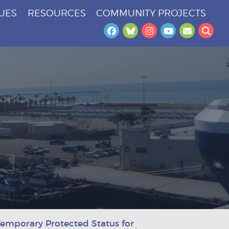
SUES
RESOURCES
COMMUNITY PROJECTS
Facebook
Bluesky
Instagram
YouTube
Newslet
Sea
emporary Protected Status for