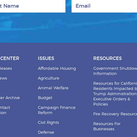
 Name
Email
 CENTER
ISSUES
RESOURCES
leases
Affordable Housing
Government Shutdo
Information
News
Agriculture
Resources for Californ
Animal Welfare
Residents Impacted 
Trump Administration
er Archive
Budget
Executive Orders &
Policies
ntact
Campaign Finance
tion
Reform
Fire Recovery Resourc
Civil Rights
Resources For
Businesses
Defense